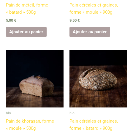
Pain de méteil, forme
Pain céréales et graines,
« batard » 500g
forme « moule » 900g
5,00
€
9,50
€
Ajouter au panier
Ajouter au panier
bio
bio
Pain de khorasan, forme
Pain céréales et graines,
« moule » 500g
forme « batard » 900g