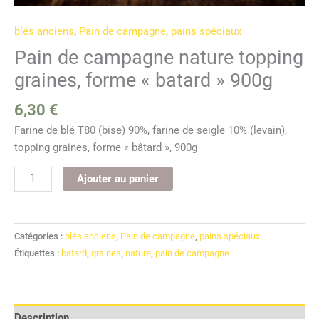
blés anciens
,
Pain de campagne
,
pains spéciaux
Pain de campagne nature topping
graines, forme « batard » 900g
6,30
€
Farine de blé T80 (bise) 90%, farine de seigle 10% (levain),
topping graines, forme « bâtard », 900g
Ajouter au panier
Catégories :
blés anciens
,
Pain de campagne
,
pains spéciaux
Étiquettes :
batard
,
graines
,
nature
,
pain de campagne
Description