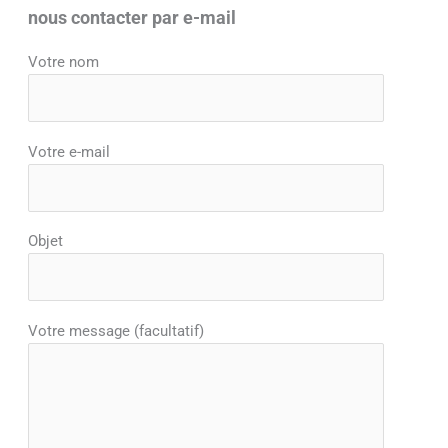
e
t
t
nous contacter par e-mail
b
a
s
Votre nom
o
g
a
o
r
p
k
a
p
m
Votre e-mail
Objet
Votre message (facultatif)