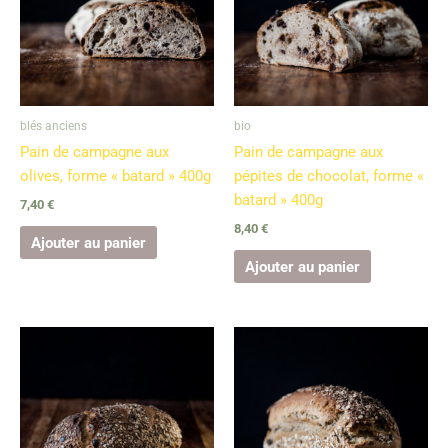
blés anciens
bio
Pain de campagne aux
Pain de campagne aux
olives, forme « batard » 400g
pépites de chocolat, forme «
batard » 400g
7,40
€
8,40
€
Ajouter au panier
Ajouter au panier