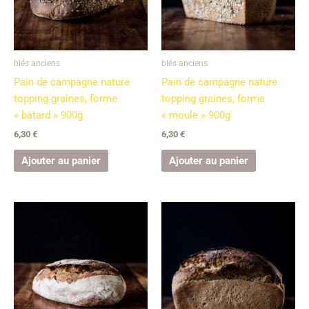
blés anciens
blés anciens
Pain de campagne nature
Pain de campagne nature
topping graines, forme
topping graines, forme
« batard » 900g
« moule » 900g
6,30
€
6,30
€
Ajouter au panier
Ajouter au panier