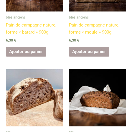
blés anciens
blés anciens
Pain de campagne nature,
Pain de campagne nature,
forme « batard » 900g
forme « moule » 900g
6,30
€
6,30
€
Ajouter au panier
Ajouter au panier