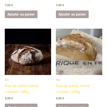
7,00
€
7,00
€
Ajouter au panier
Ajouter au panier
bio
bio
Pain de méteil, forme
Pain de méteil, forme
« batard » 500g
« moulé » 500g
5,00
€
5,00
€