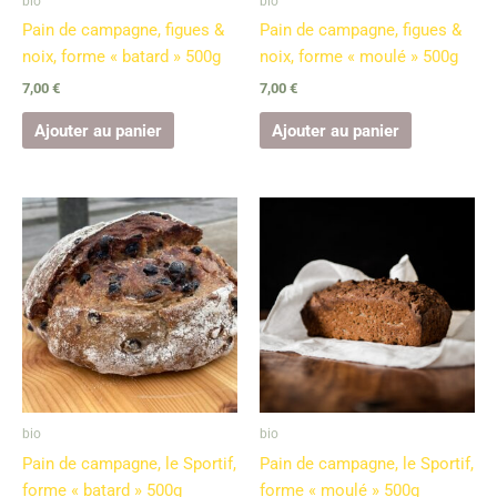
bio
bio
Pain de campagne, figues &
Pain de campagne, figues &
noix, forme « batard » 500g
noix, forme « moulé » 500g
7,00
€
7,00
€
Ajouter au panier
Ajouter au panier
bio
bio
Pain de campagne, le Sportif,
Pain de campagne, le Sportif,
forme « batard » 500g
forme « moulé » 500g