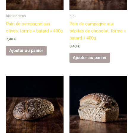
blés anciens
bio
Pain de campagne aux
Pain de campagne aux
olives, forme « batard » 400g
pépites de chocolat, forme «
batard » 400g
7,40
€
8,40
€
Ajouter au panier
Ajouter au panier