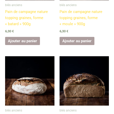
blés anciens
blés anciens
Pain de campagne nature
Pain de campagne nature
topping graines, forme
topping graines, forme
« batard » 900g
« moule » 900g
6,30
€
6,30
€
Ajouter au panier
Ajouter au panier
blés anciens
blés anciens