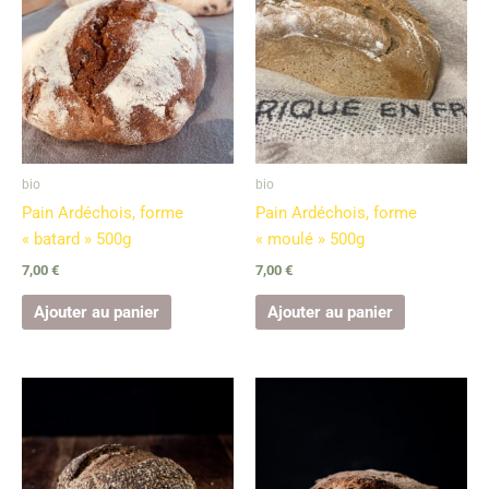
bio
bio
Pain Ardéchois, forme
Pain Ardéchois, forme
« batard » 500g
« moulé » 500g
7,00
€
7,00
€
Ajouter au panier
Ajouter au panier