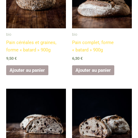
bio
bio
Pain céréales et graines,
Pain complet, forme
forme « batard » 900g
« batard » 900g
9,50
€
6,30
€
Ajouter au panier
Ajouter au panier