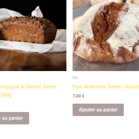
bio
ampagne, le Sportif, forme
Pain Ardéchois, forme « batar
 500g
7,00
€
Ajouter au panier
r au panier