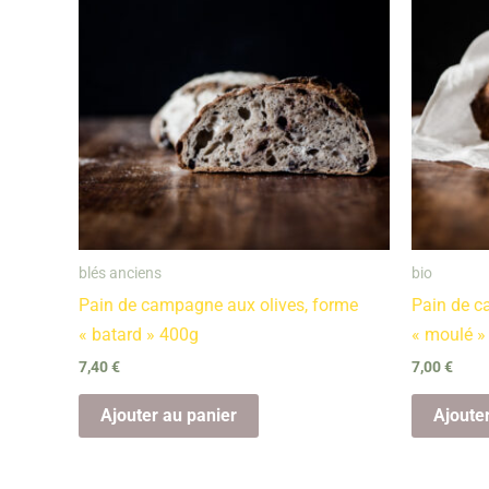
blés anciens
bio
Pain de campagne aux olives, forme
Pain de c
« batard » 400g
« moulé »
7,40
€
7,00
€
Ajouter au panier
Ajoute