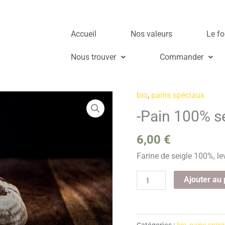
Accueil
Nos valeurs
Le fo
Nous trouver
Commander
bio
,
pains spéciaux
quantité
de
-Pain 100% se
-
6,00
€
Pain
100%
Farine de seigle 100%, le
seigle,
forme
Ajouter au 
"batard"
600g