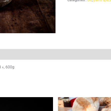
Catégories :
bio
,
pains spéc
d », 600g