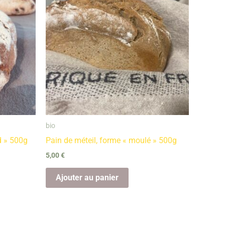
bio
d » 500g
Pain de méteil, forme « moulé » 500g
5,00
€
Ajouter au panier