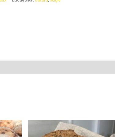
iaux
Étiquettes :
batard
,
seigle