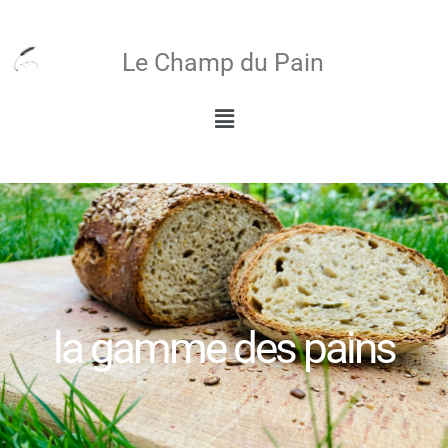
Aller
au
Le Champ du Pain
contenu
Menu
la gamme des pains