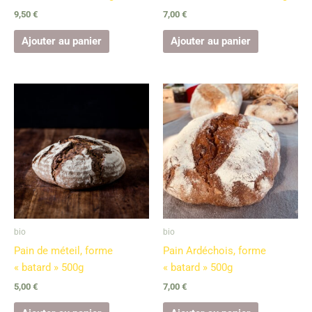
9,50
€
7,00
€
Ajouter au panier
Ajouter au panier
bio
bio
Pain de méteil, forme
Pain Ardéchois, forme
« batard » 500g
« batard » 500g
5,00
€
7,00
€