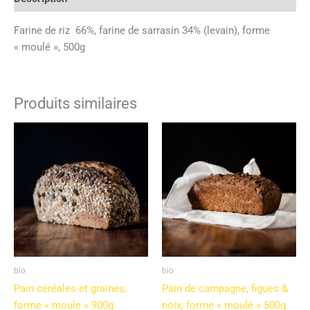
Farine de riz 66%, farine de sarrasin 34% (levain), forme
« moulé », 500g
Produits similaires
bio
bio
Pain céréales et graines,
Pain de campagne, figues &
forme « moule » 900g
noix, forme « moulé » 500g