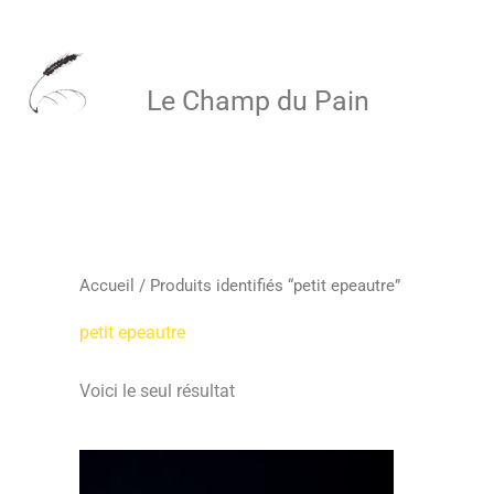
Aller
au
Le Champ du Pain
contenu
Accueil
/ Produits identifiés “petit epeautre”
petit epeautre
Voici le seul résultat