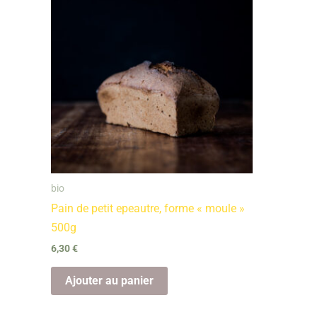
bio
Pain de petit epeautre, forme « moule »
500g
6,30
€
Ajouter au panier