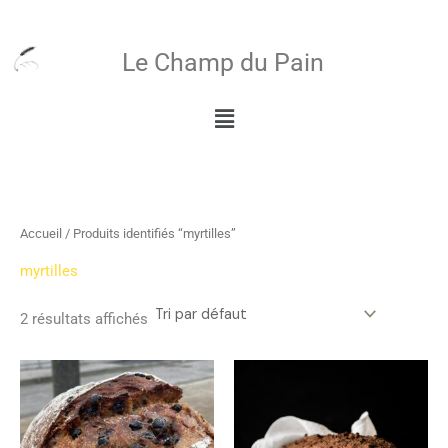
Aller
au
Le Champ du Pain
contenu
Menu
Accueil
/ Produits identifiés “myrtilles”
myrtilles
2 résultats affichés